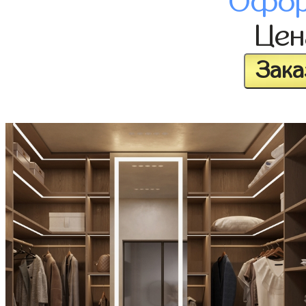
Офор
Це
Зака