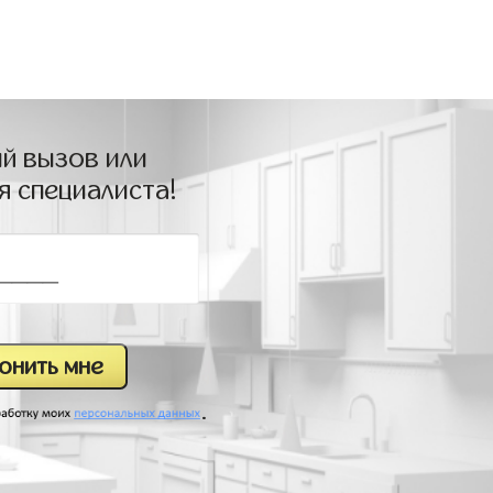
й вызов или
я специалиста!
.