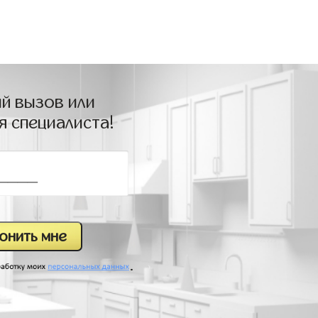
й вызов или
я специалиста!
.