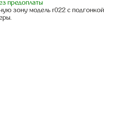
ез предоплаты
чую зону модель r022 с подгонкой
еры.