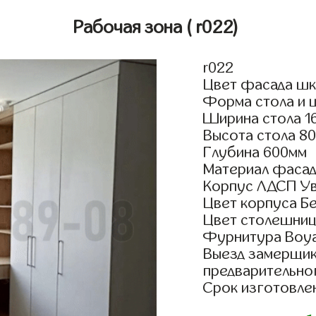
Рабочая зона
( r022)
r022
Цвет фасада шк
Форма стола и 
Ширина стола 1
Высота стола 8
Глубина 600мм
Материал фаса
Корпус ЛДСП У
Цвет корпуса Б
Цвет столешниц
Фурнитура Boyar
Выезд замерщик
предварительно
Срок изготовлен