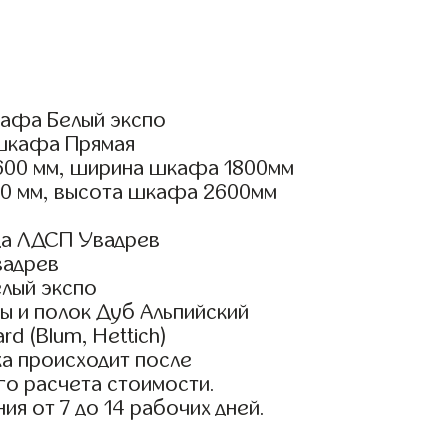
афа Белый экспо
шкафа Прямая
600 мм, ширина шкафа 1800мм
00 мм, высота шкафа 2600мм
да ЛДСП Увадрев
вадрев
елый экспо
ы и полок Дуб Альпийский
d (Blum, Hettich)
а происходит после
го расчета стоимости.
ия от 7 до 14 рабочих дней.