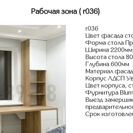
Рабочая зона
( r036)
r036
Цвет фасада сто
Форма стола Пр
Ширина 2200мм
Высота стола 8
Глубина 600мм
Материал фасад
Корпус ЛДСП У
Цвет корпуса, с
Фурнитура Blum 
Выезд замерщик
предварительно
Срок изготовлен