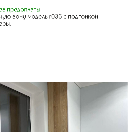
ез предоплаты
чую зону модель r036 с подгонкой
еры.