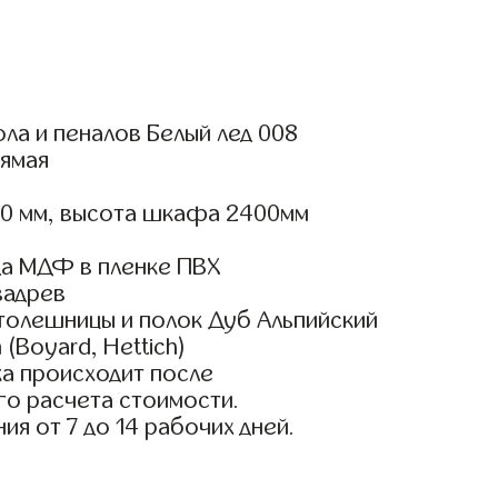
ла и пеналов Белый лед 008
ямая
00 мм, высота шкафа 2400мм
а МДФ в пленке ПВХ
вадрев
толешницы и полок Дуб Альпийский
(Boyard, Hettich)
а происходит после
го расчета стоимости.
ия от 7 до 14 рабочих дней.