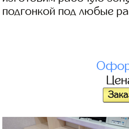
подгонкой под любые р
Офор
Це
Зака