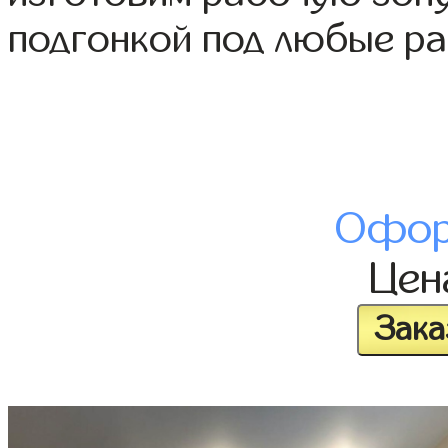
подгонкой под любые р
Офор
Це
Зака