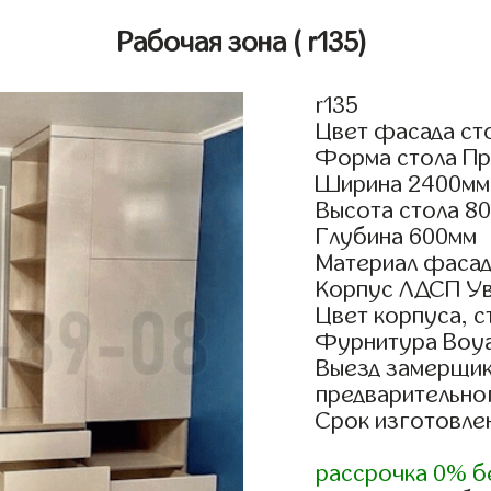
Рабочая зона
( r135)
r135
Цвет фасада ст
Форма стола Пр
Ширина 2400мм
Высота стола 8
Глубина 600мм
Материал фаса
Корпус ЛДСП У
Цвет корпуса, с
Фурнитура Boyar
Выезд замерщик
предварительно
Срок изготовлен
рассрочка 0% б