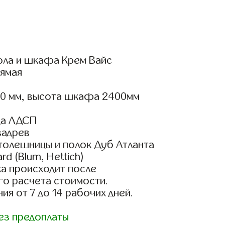
ола и шкафа Крем Вайс
ямая
00 мм, высота шкафа 2400мм
да ЛДСП
вадрев
толешницы и полок Дуб Атланта
d (Blum, Hettich)
а происходит после
го расчета стоимости.
ия от 7 до 14 рабочих дней.
ез предоплаты