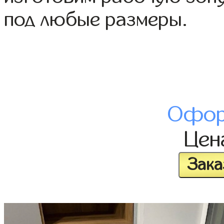
под любые размеры.
Офор
Це
Зака