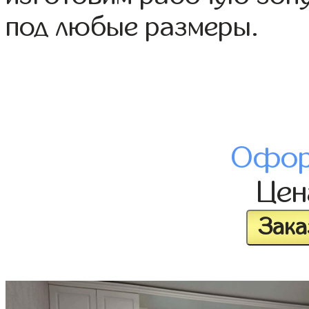
под любые размеры.
Офор
Це
Зака