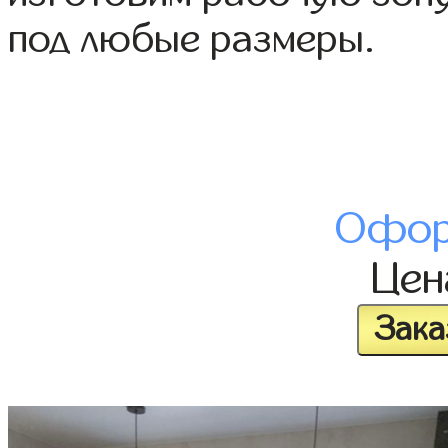
под любые размеры.
Офор
Це
Зака