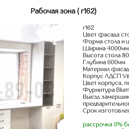
Рабочая зона
( r162)
r162
Цвет фасада ст
Форма стола и 
Ширина 4000мм
Высота стола 8
Глубина 600мм
Материал фаса
Корпус ЛДСП У
Цвет корпуса, п
Фурнитура Blum 
Выезд замерщик
предварительно
Срок изготовлен
рассрочка 0% б