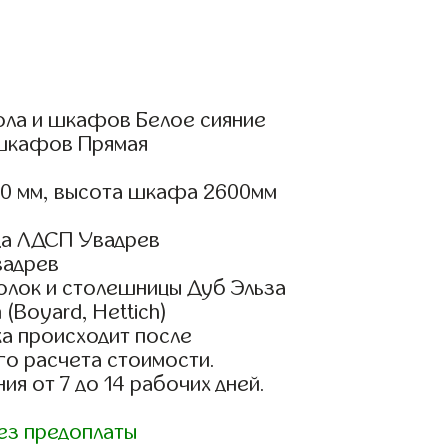
ола и шкафов Белое сияние
шкафов Прямая
00 мм, высота шкафа 2600мм
да ЛДСП Увадрев
вадрев
олок и столешницы Дуб Эльза
(Boyard, Hettich)
а происходит после
го расчета стоимости.
ия от 7 до 14 рабочих дней.
ез предоплаты