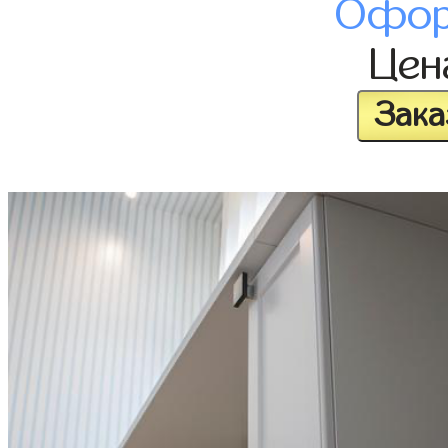
Офор
Це
Зака