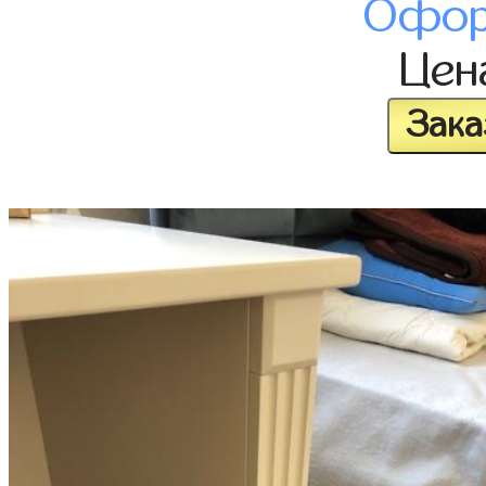
Офор
Це
Зака