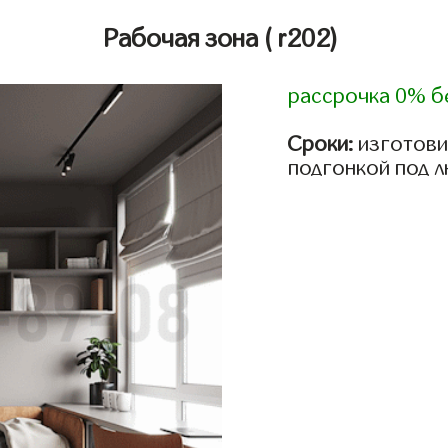
Рабочая зона
( r202)
рассрочка 0% б
Сроки:
изготови
подгонкой под 