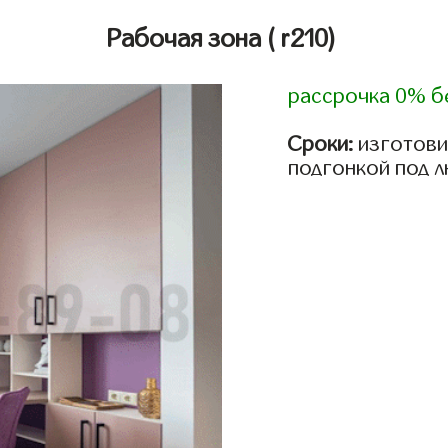
Рабочая зона
( r210)
рассрочка 0% б
Сроки:
изготови
подгонкой под 