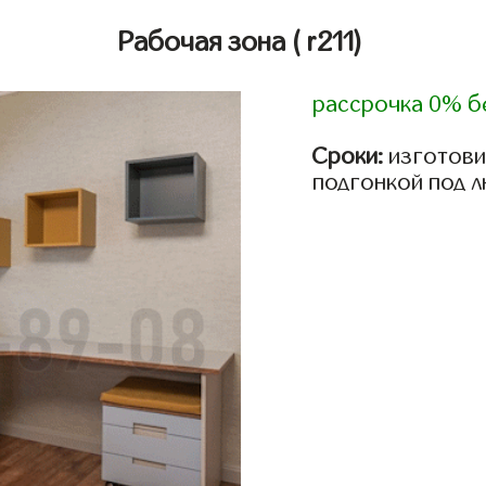
Рабочая зона
( r211)
рассрочка 0% б
Сроки:
изготови
подгонкой под 