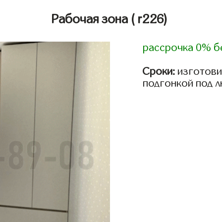
Рабочая зона
( r226)
рассрочка 0% б
Сроки:
изготови
подгонкой под 