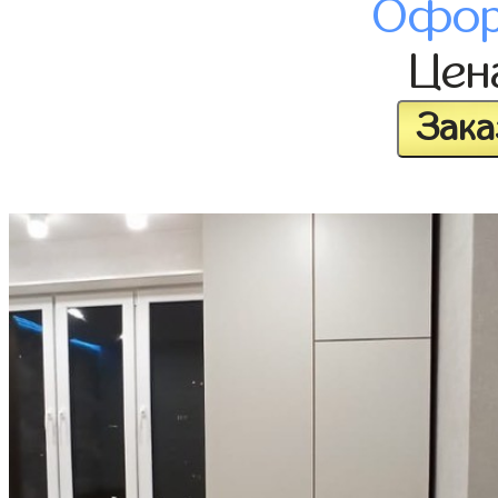
Офор
Це
Зака