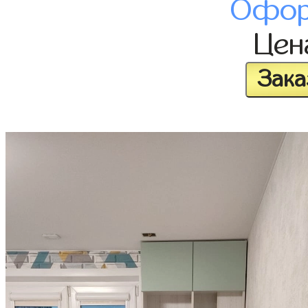
Офор
Це
Зака