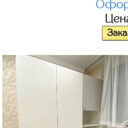
Офор
Це
Зака