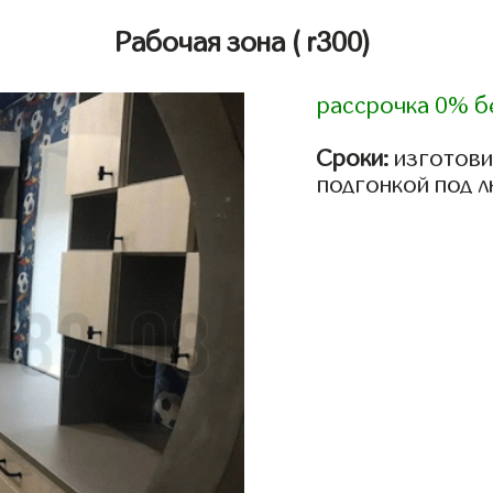
Рабочая зона
( r300)
рассрочка 0% б
Сроки:
изготови
подгонкой под 