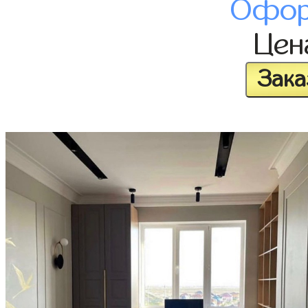
Офор
Це
Зака