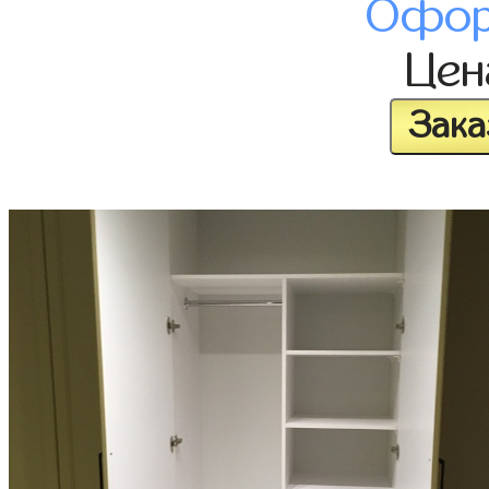
Офор
Це
Зака