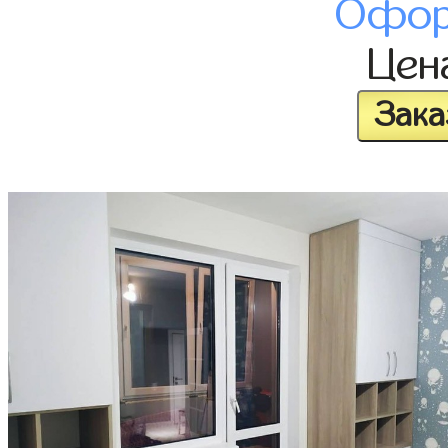
Офор
Цен
Зака