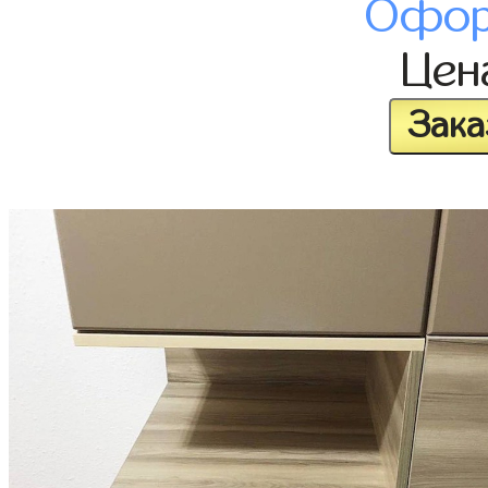
Офор
Це
Зака