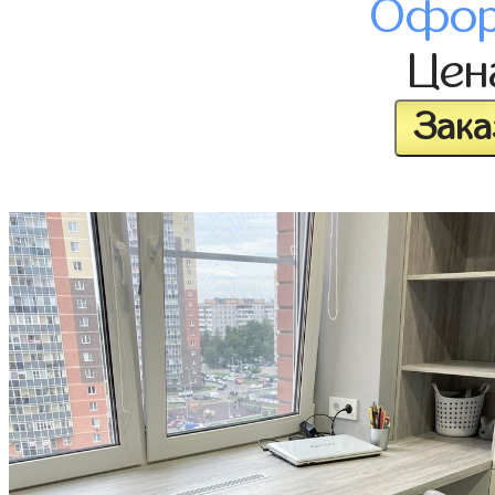
Офор
Це
Зака