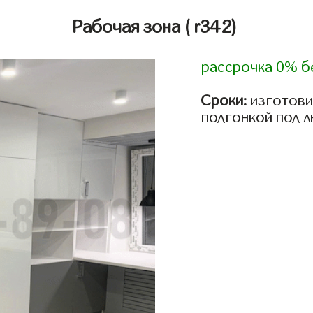
Рабочая зона
( r342)
рассрочка 0% б
Сроки:
изготови
подгонкой под 