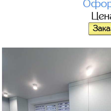
Офор
Це
Зака