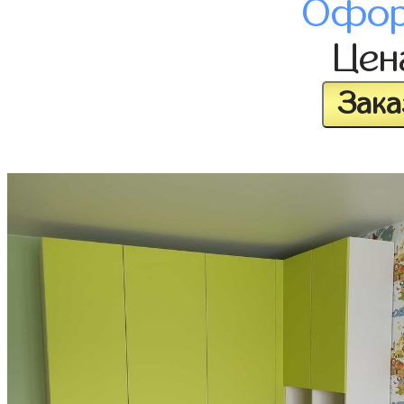
Офор
Це
Зака