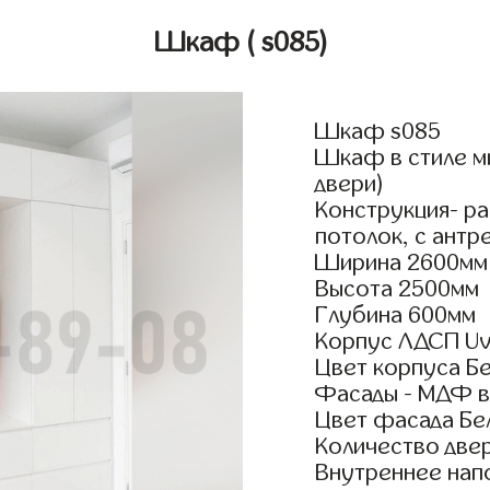
Шкаф
( s085)
Шкаф s085
Шкаф в стиле м
двери)
Конструкция- р
потолок, с антр
Ширина 2600мм
Высота 2500мм
Глубина 600мм
Корпус ЛДСП Uv
Цвет корпуса Б
Фасады - МДФ в
Цвет фасада Бе
Количество двер
Внутреннее нап