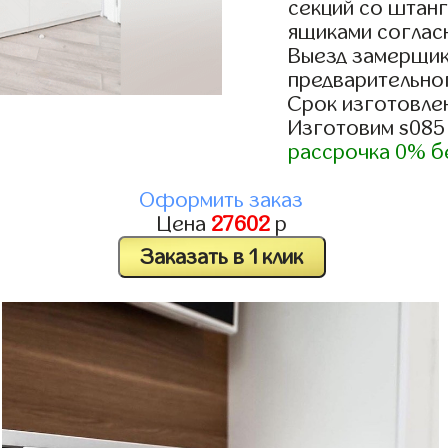
секций со штанг
ящиками согласн
Выезд замерщик
предварительно
Срок изготовлен
Изготовим s085
рассрочка 0% б
Оформить заказ
Цена
27602
р
Заказать в 1 клик