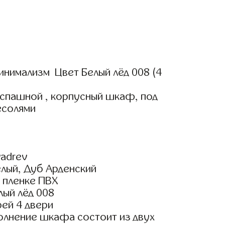
инимализм Цвет Белый лёд 008 (4
аспашной , корпусный шкаф, под
есолями
adrev
елый, Дуб Арденский
 пленке ПВХ
лый лёд 008
ей 4 двери
олнение шкафа состоит из двух