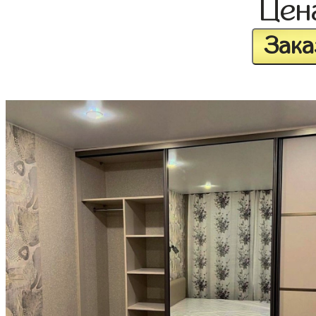
Це
Зака