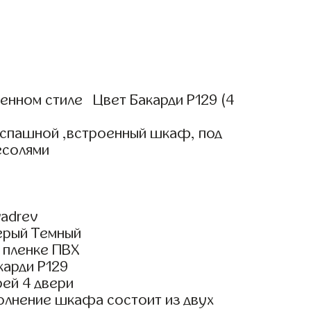
нном стиле Цвет Бакарди Р129 (4
аспашной ,встроенный шкаф, под
есолями
adrev
ерый Темный
 пленке ПВХ
карди Р129
ей 4 двери
олнение шкафа состоит из двух