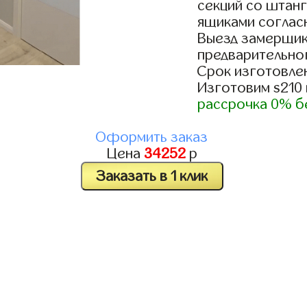
секций со штанг
ящиками согласн
Выезд замерщик
предварительно
Срок изготовлен
Изготовим s210
рассрочка 0% б
Оформить заказ
Цена
34252
р
Заказать в 1 клик