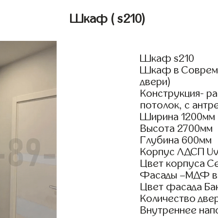
Шкаф
( s210)
Шкаф s210
Шкаф в Совреме
двери)
Конструкция- р
потолок, с антр
Ширина 1200мм
Высота 2700мм
Глубина 600мм
Корпус ЛДСП Uv
Цвет корпуса С
Фасады –МДФ в
Цвет фасада Ба
Количество двер
Внутреннее нап