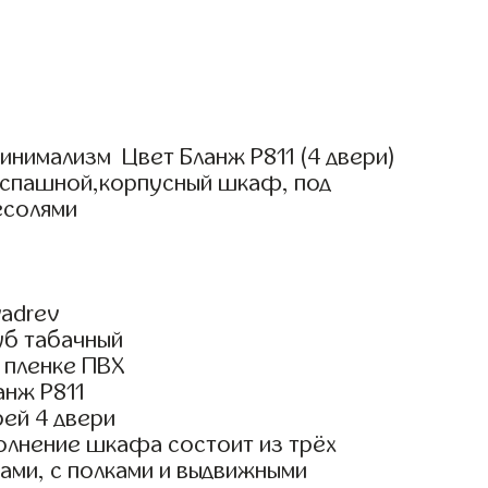
инимализм Цвет Бланж Р811 (4 двери)
аспашной,корпусный шкаф, под
есолями
adrev
уб табачный
 пленке ПВХ
анж Р811
ей 4 двери
олнение шкафа состоит из трёх
ами, с полками и выдвижными