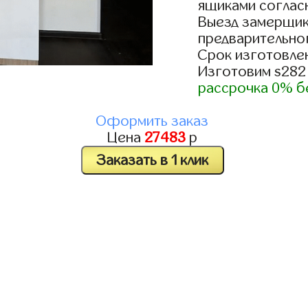
ящиками согласн
Выезд замерщик
предварительно
Срок изготовлен
Изготовим s282
рассрочка 0% б
Оформить заказ
Цена
27483
р
Заказать в 1 клик