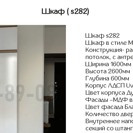
Шкаф
( s282)
Шкаф s282
Шкаф в стиле М
Конструкция- р
потолок, с антр
Ширина 1600мм
Высота 2600мм
Глубина 600мм
Корпус ЛДСП Uv
Цвет корпуса Д
Фасады –МДФ в
Цвет фасада Бл
Количество двер
Внутреннее нап
секций со штанг