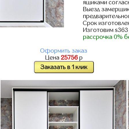
ящиками согласн
Выезд замерщик
предварительно
Срок изготовлен
Изготовим s363
рассрочка 0% б
Оформить заказ
Цена
25756
р
Заказать в 1 клик