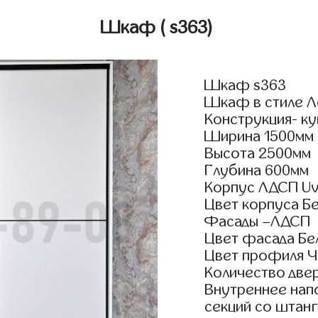
Шкаф
( s363)
Шкаф s363
Шкаф в стиле Л
Конструкция- ку
Ширина 1500мм
Высота 2500мм
Глубина 600мм
Корпус ЛДСП Uv
Цвет корпуса Б
Фасады –ЛДСП
Цвет фасада Бе
Цвет профиля Ч
Количество двер
Внутреннее нап
секций со штанг