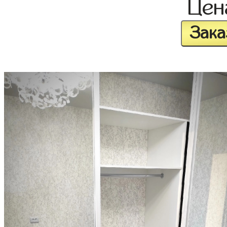
Це
Зака