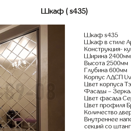
Шкаф
( s435)
Шкаф s435
Шкаф в стиле А
Конструкция- ку
Ширина 2400мм
Высота 2500мм
Глубина 600мм
Корпус ЛДСП Uv
Цвет корпуса Т
Фасады – Зерка
Цвет фасада С
Цвет профиля Б
Количество двер
Внутреннее нап
секций со штанг