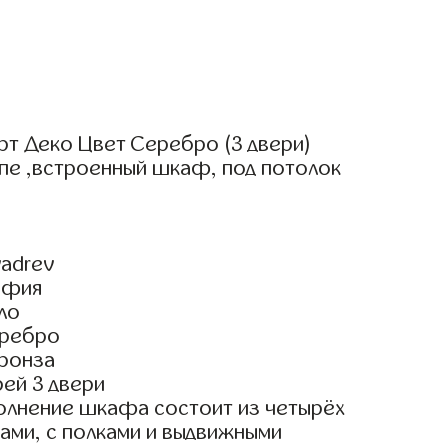
рт Деко Цвет Серебро (3 двери)
пе ,встроенный шкаф, под потолок
adrev
эфия
ло
еребро
ронза
ей 3 двери
олнение шкафа состоит из четырёх
ами, с полками и выдвижными