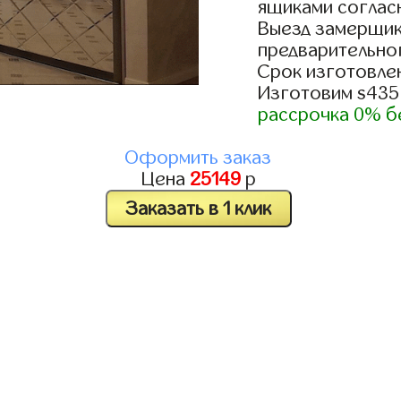
ящиками согласн
Выезд замерщик
предварительно
Срок изготовлен
Изготовим s435
рассрочка 0% б
Оформить заказ
Цена
25149
р
Заказать в 1 клик