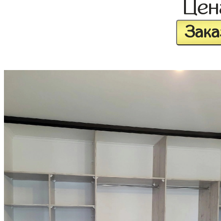
Це
Зака