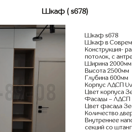
Шкаф
( s678)
Шкаф s678
Шкаф в Совреме
Конструкция- р
потолок, с антр
Ширина 2000мм
Высота 2500мм
Глубина 600мм
Корпус ЛДСП Uv
Цвет корпуса 
Фасады – ЛДСП
Цвет фасада З
Количество двер
Внутреннее нап
секций со штанг