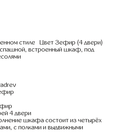
нном стиле Цвет Зефир (4 двери)
аспашной, встроенный шкаф, под
есолями
adrev
Зефир
ефир
ей 4 двери
олнение шкафа состоит из четырёх
ами, с полками и выдвижными