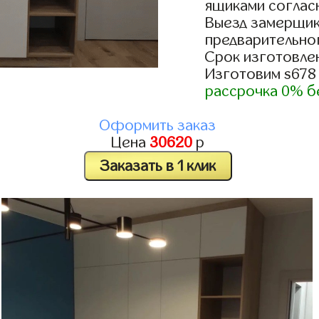
ящиками согласн
Выезд замерщик
предварительно
Срок изготовлен
Изготовим s678
рассрочка 0% б
Оформить заказ
Цена
30620
р
Заказать в 1 клик