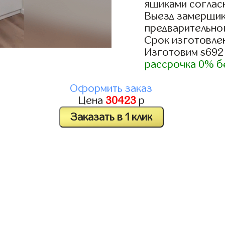
ящиками согласн
Выезд замерщик
предварительно
Срок изготовлен
Изготовим s692
рассрочка 0% б
Оформить заказ
Цена
30423
р
Заказать в 1 клик