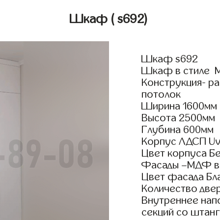
Шкаф
( s692)
Шкаф s692
Шкаф в стиле М
Конструкция- р
потолок
Ширина 1600мм
Высота 2500мм
Глубина 600мм
Корпус ЛДСП Uv
Цвет корпуса Б
Фасады –МДФ в
Цвет фасада Бл
Количество двер
Внутреннее нап
секций со штанг