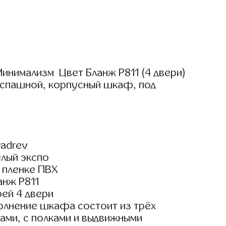
инимализм Цвет Бланж Р811 (4 двери)
аспашной, корпусный шкаф, под
adrev
елый экспо
 пленке ПВХ
анж Р811
ей 4 двери
олнение шкафа состоит из трёх
ами, с полками и выдвижными