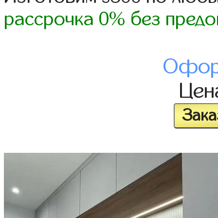
рассрочка 0% без предо
Офор
Це
Зака