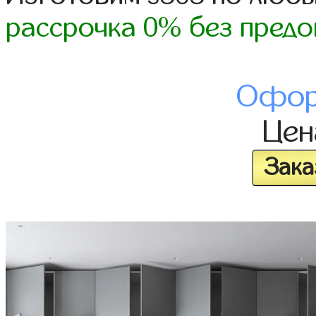
рассрочка 0% без предо
Офор
Це
Зака