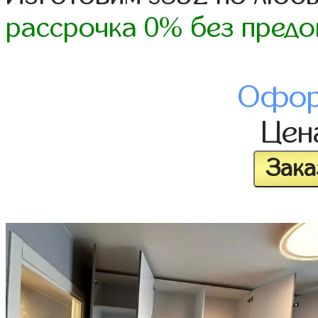
рассрочка 0% без предо
Офор
Це
Зака