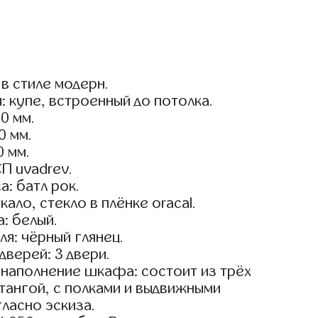
в стиле модерн.
: купе, встроенный до потолка.
0 мм.
0 мм.
0 мм.
П uvadrev.
а: батл рок.
ало, стекло в плёнке oracal.
: белый.
я: чёрный глянец.
дверей: 3 двери.
наполнение шкафа: состоит из трёх
тангой, с полками и выдвижными
ласно эскиза.