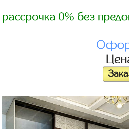
рассрочка 0% без предо
Офор
Це
Зака