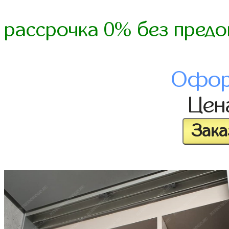
рассрочка 0% без предо
Офор
Це
Зака