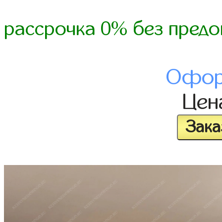
рассрочка 0% без предо
Офор
Це
Зака