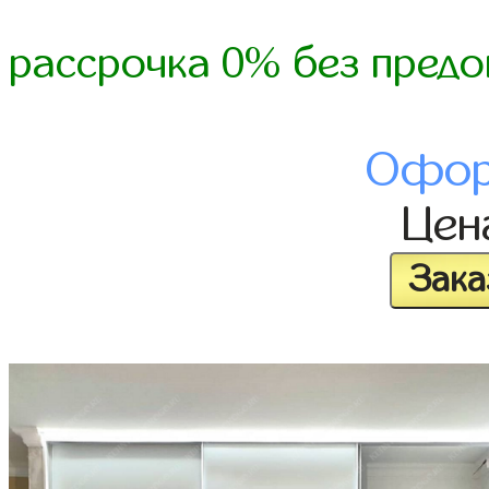
рассрочка 0% без предо
Офор
Це
Зака